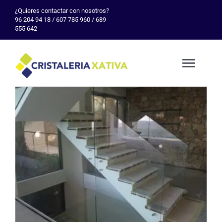
Skip
¿Quieres contactar con nosotros?
96 204 94 18 / 607 785 960 / 689
to
555 642
content
Togg
Navig
Inicio
Empresa
Servicio
Galería