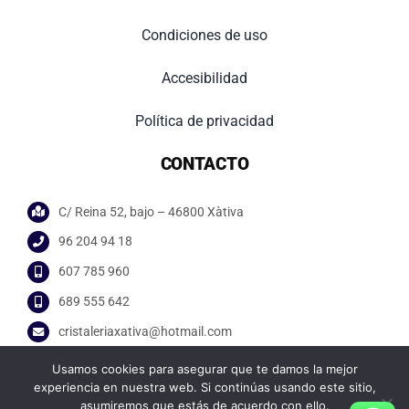
Condiciones de uso
Accesibilidad
Política de privacidad
CONTACTO
C/ Reina 52, bajo – 46800 Xàtiva
96 204 94 18
607 785 960
689 555 642
cristaleriaxativa@hotmail.com
Usamos cookies para asegurar que te damos la mejor
experiencia en nuestra web. Si continúas usando este sitio,
asumiremos que estás de acuerdo con ello.