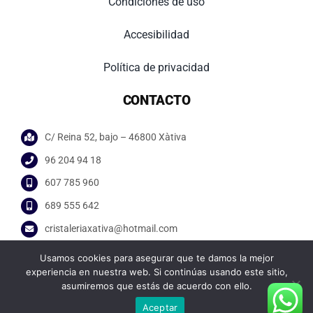
Condiciones de uso
Accesibilidad
Política de privacidad
CONTACTO
C/ Reina 52, bajo – 46800 Xàtiva
96 204 94 18
607 785 960
689 555 642
cristaleriaxativa@hotmail.com
Usamos cookies para asegurar que te damos la mejor
experiencia en nuestra web. Si continúas usando este sitio,
asumiremos que estás de acuerdo con ello.
Aceptar