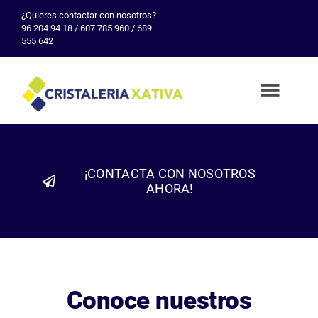
Skip
¿Quieres contactar con nosotros?
96 204 94 18 / 607 785 960 / 689
to
555 642
content
Togg
Navig
Inicio
¡CONTACTA CON NOSOTROS
AHORA!
Empresa
Servicio
Conoce nuestros
Galería