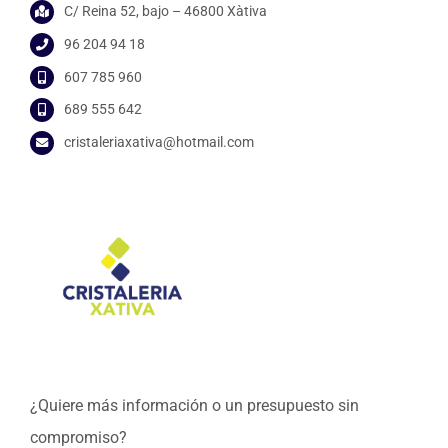
C/ Reina 52, bajo – 46800 Xàtiva
Blog
96 204 94 18
607 785 960
Contacto
689 555 642
cristaleriaxativa@hotmail.com
¿Quiere más información o un presupuesto sin
compromiso?