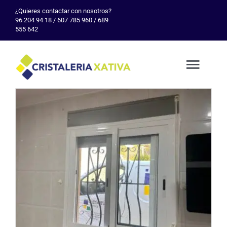
Skip
¿Quieres contactar con nosotros?
96 204 94 18 / 607 785 960 / 689
to
555 642
content
Togg
Navig
Inicio
Empresa
Servicio
Galería